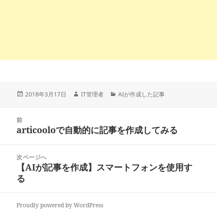
投
作
カ
2018年3月17日
IT管理者
AIが作成した記事
稿
成
テ
日:
者
ゴ
投
リ
前
稿
articooloで自動的に記事を作成してみる
ー
前
ナ
の
ビ
投
次ページへ
ゲ
稿:
【AIが記事を作成】スマートフォンを使用す
次
ー
る
の
シ
投
ョ
稿:
ン
Proudly powered by WordPress