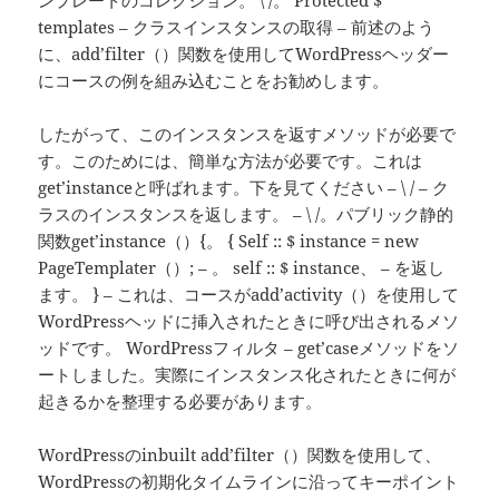
ンプレートのコレクション。 \ /。 Protected $
templates – クラスインスタンスの取得 – 前述のよう
に、add’filter（）関数を使用してWordPressヘッダー
にコースの例を組み込むことをお勧めします。
したがって、このインスタンスを返すメソッドが必要で
す。このためには、簡単な方法が必要です。これは
get’instanceと呼ばれます。下を見てください – \ / – ク
ラスのインスタンスを返します。 – \ /。パブリック静的
関数get’instance（）{。 { Self :: $ instance = new
PageTemplater（）; – 。 self :: $ instance、 – を返し
ます。 } – これは、コースがadd’activity（）を使用して
WordPressヘッドに挿入されたときに呼び出されるメソ
ッドです。 WordPressフィルタ – get’caseメソッドをソ
ートしました。実際にインスタンス化されたときに何が
起きるかを整理する必要があります。
WordPressのinbuilt add’filter（）関数を使用して、
WordPressの初期化タイムラインに沿ってキーポイント