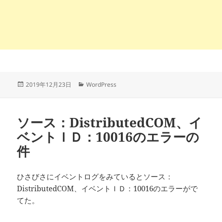
投
カ
2019年12月23日
WordPress
稿
テ
日:
ゴ
リ
ソース：DistributedCOM、イ
ー
ベントＩＤ：10016のエラーの
件
ひさびさにイベントログをみているとソース：
DistributedCOM、イベントＩＤ：10016のエラーがで
てた。