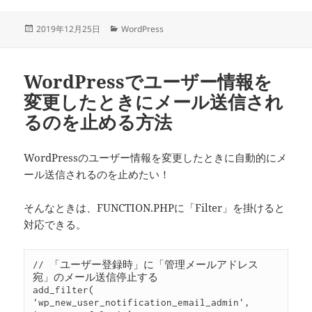
投
カ
2019年12月25日
WordPress
稿
テ
日:
ゴ
リ
WordPressでユーザー情報を
ー
変更したときにメール送信され
るのを止める方法
WordPressのユーザー情報を変更したときに自動的にメ
ール送信されるのを止めたい！
そんなときは、FUNCTION.PHPに「Filter」を掛けると
対応できる。
// 「ユーザー登録時」に「管理メールアドレス
宛」のメール送信停止する

add_filter( 
'wp_new_user_notification_email_admin', 