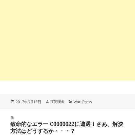
投
作
カ
2017年6月15日
IT管理者
WordPress
稿
成
テ
日:
者
ゴ
投
リ
前
稿
致命的なエラー C0000022に遭遇！さあ、解決
ー
前
ナ
方法はどうするか・・・？
の