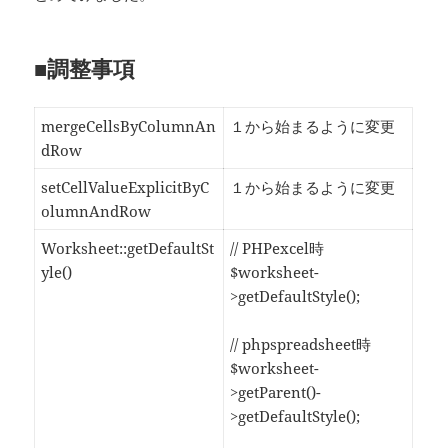
■調整事項
mergeCellsByColumnAn
１から始まるように変更
dRow
setCellValueExplicitByC
１から始まるように変更
olumnAndRow
Worksheet::getDefaultSt
// PHPexcel時
yle()
$worksheet-
>getDefaultStyle();
// phpspreadsheet時
$worksheet-
>getParent()-
>getDefaultStyle();