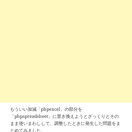
もういい加減「phpexcel」の部分を
「phpspreadsheet」に置き換えようとざっくりとその
まま使いまわしして、調整したときに発生した問題をま
とめてみました。