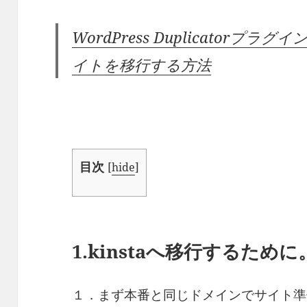
WordPress Duplicatorプラ
イトを移行する方法
目次
[
hide
]
1.kinstaへ移行するため
１．まず本番と同じドメインでサイト準備する。a