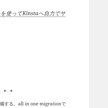
グインを使ってKinstaへ自力でサ
に。。。
ll in one migrationで