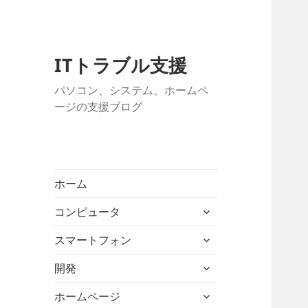
ITトラブル支援
パソコン、システム、ホームペ
ージの支援ブログ
ホーム
サ
コンピュータ
ブ
サ
メ
スマートフォン
ブ
ニ
サ
メ
開発
ュ
ブ
ニ
ー
サ
メ
ホームページ
ュ
を