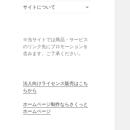
ブ
ニ
ー
展
サ
メ
サイトについて
ュ
を
開
ブ
ニ
ー
展
メ
ュ
を
開
ニ
ー
展
ュ
を
開
ー
※当サイトでは商品・サービス
展
を
のリンク先にプロモーションを
開
展
含みます。ご了承ください。
開
法人向けライセンス販売はこち
らから
ホームページ制作ならさくっと
ホームページ