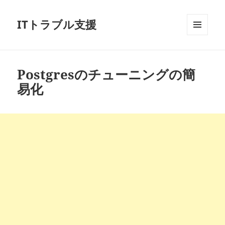
ITトラブル支援
メニュ
ーとウ
ィジェ
ット
Postgresのチューニングの簡
易化