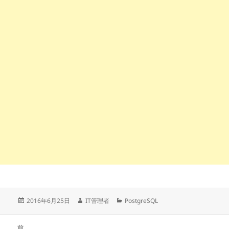
投
作
カ
2016年6月25日
IT管理者
PostgreSQL
稿
成
テ
日:
者
ゴ
投
リ
前