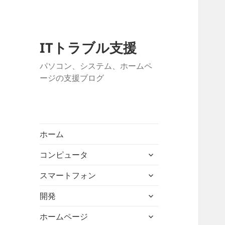
ITトラブル支援
パソコン、システム、ホームペ
ージの支援ブログ
ホーム
サ
コンピュータ
ブ
サ
メ
スマートフォン
ブ
ニ
サ
メ
開発
ュ
ブ
ニ
ー
サ
メ
ホームページ
ュ
を