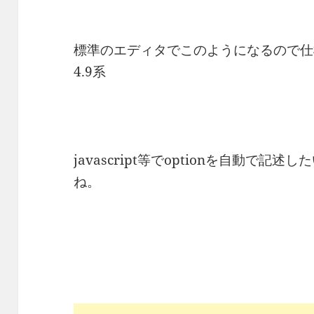
標準のエディタでこのようになるので仕様っ
4.9系
javascript等でoptionを自動で
ね。