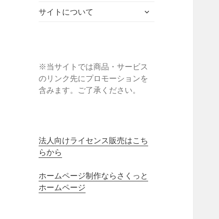
ブ
ニ
ー
展
サ
メ
サイトについて
ュ
を
開
ブ
ニ
ー
展
メ
ュ
を
開
ニ
ー
展
ュ
を
開
ー
※当サイトでは商品・サービス
展
を
のリンク先にプロモーションを
開
展
含みます。ご了承ください。
開
法人向けライセンス販売はこち
らから
ホームページ制作ならさくっと
ホームページ