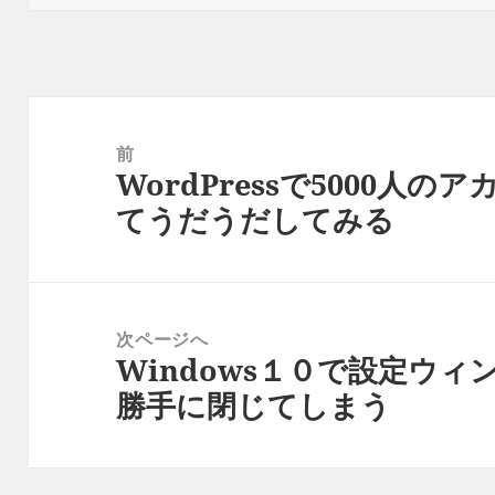
日:
者
ゴ
リ
ー
投
稿
前
WordPressで5000人の
ナ
前
てうだうだしてみる
ビ
の
ゲ
投
ー
稿:
シ
次ページへ
ョ
Windows１０で設定ウ
次
ン
勝手に閉じてしまう
の
投
稿: