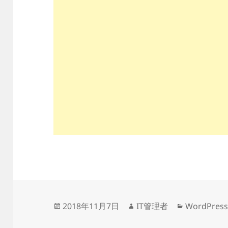
投
作
カ
2018年11月7日
IT管理者
WordPres
稿
成
テ