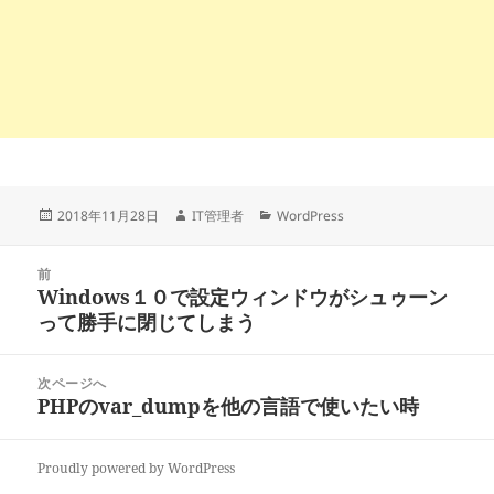
投
作
カ
2018年11月28日
IT管理者
WordPress
稿
成
テ
日:
者
ゴ
投
リ
前
稿
Windows１０で設定ウィンドウがシュゥーン
ー
前
ナ
って勝手に閉じてしまう
の
ビ
投
ゲ
稿:
次ページへ
ー
PHPのvar_dumpを他の言語で使いたい時
次
シ
の
ョ
投
ン
Proudly powered by WordPress
稿: