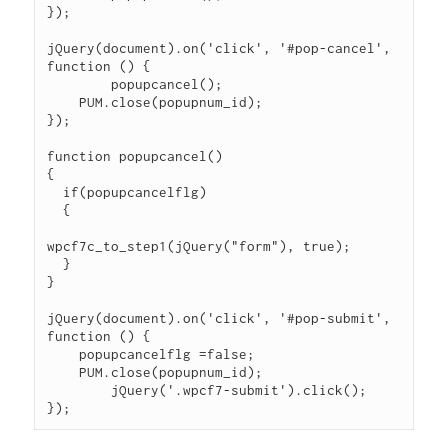
});

jQuery(document).on('click', '#pop-cancel', 
function () {

	popupcancel();

    PUM.close(popupnum_id);

});

function popupcancel()

{

  if(popupcancelflg)

  {

wpcf7c_to_step1(jQuery("form"), true);

  }

}

jQuery(document).on('click', '#pop-submit', 
function () {

    popupcancelflg =false;

    PUM.close(popupnum_id);

	jQuery('.wpcf7-submit').click();
