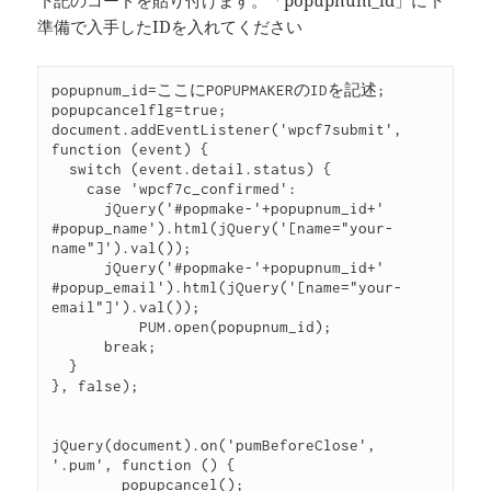
下記のコードを貼り付けます。「popupnum_id」に下
準備で入手したIDを入れてください
popupnum_id=ここにPOPUPMAKERのIDを記述;

popupcancelflg=true;

document.addEventListener('wpcf7submit', 
function (event) {

  switch (event.detail.status) {

    case 'wpcf7c_confirmed':

      jQuery('#popmake-'+popupnum_id+' 
#popup_name').html(jQuery('[name="your-
name"]').val());

      jQuery('#popmake-'+popupnum_id+' 
#popup_email').html(jQuery('[name="your-
email"]').val());

	  PUM.open(popupnum_id);

      break;

  }

}, false);

jQuery(document).on('pumBeforeClose', 
'.pum', function () {

	popupcancel();
