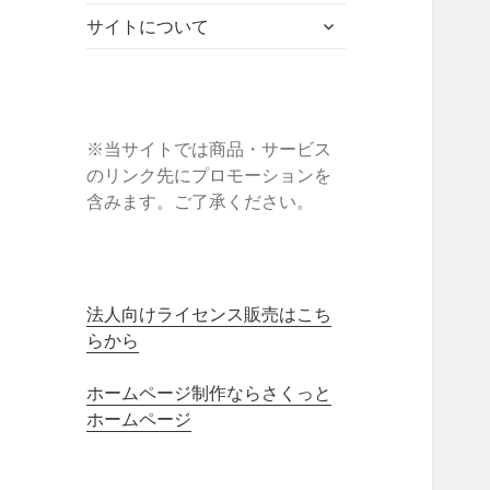
ブ
ニ
ー
展
サ
メ
サイトについて
ュ
を
開
ブ
ニ
ー
展
メ
ュ
を
開
ニ
ー
展
ュ
を
開
ー
※当サイトでは商品・サービス
展
を
のリンク先にプロモーションを
開
展
含みます。ご了承ください。
開
法人向けライセンス販売はこち
らから
ホームページ制作ならさくっと
ホームページ