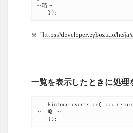
～略～

    });
※「
https://developer.cybozu.io/hc/ja
一覧を表示したときに処理
    kintone.events.on('app.record.index.show', function(e) {

～　略 ～

    });