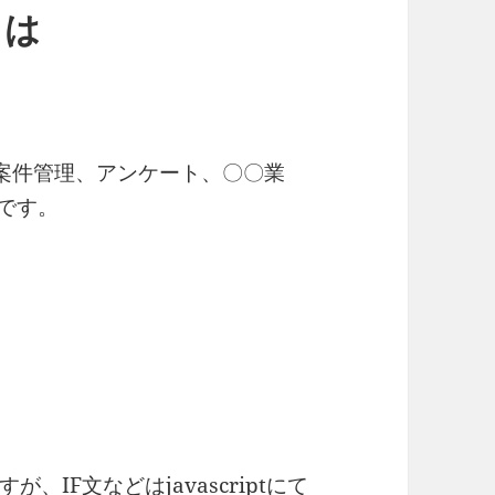
とは
理、案件管理、アンケート、〇〇業
です。
IF文などはjavascriptにて