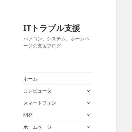
ITトラブル支援
パソコン、システム、ホームペ
ージの支援ブログ
ホーム
サ
コンピュータ
ブ
サ
メ
スマートフォン
ブ
ニ
サ
メ
開発
ュ
ブ
ニ
ー
サ
メ
ホームページ
ュ
を